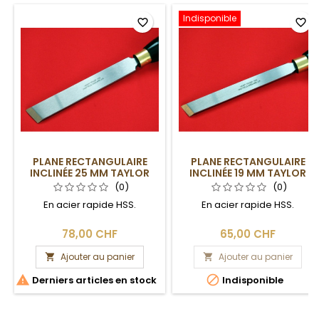
Indisponible
favorite_border
favorite_border
PLANE RECTANGULAIRE
PLANE RECTANGULAIRE
INCLINÉE 25 MM TAYLOR
INCLINÉE 19 MM TAYLOR
(0)
(0)
En acier rapide HSS.
En acier rapide HSS.
78,00 CHF
65,00 CHF
Ajouter au panier
Ajouter au panier




Derniers articles en stock
Indisponible