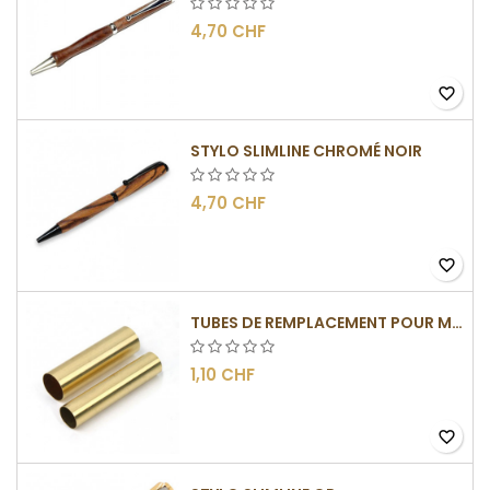
4,70 CHF
favorite_border
STYLO SLIMLINE CHROMÉ NOIR
4,70 CHF
favorite_border
TUBES DE REMPLACEMENT POUR MÉCANISME SLIMLINE
1,10 CHF
favorite_border