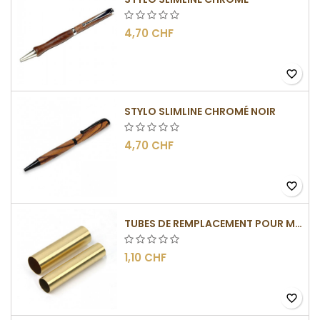
4,70 CHF
favorite_border
STYLO SLIMLINE CHROMÉ NOIR
4,70 CHF
favorite_border
TUBES DE REMPLACEMENT POUR MÉCANISME SLIMLINE
1,10 CHF
favorite_border