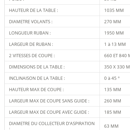
HAUTEUR DE LA TABLE :
1035 MM
DIAMETRE VOLANTS :
270 MM
LONGUEUR RUBAN :
1950 MM
LARGEUR DE RUBAN :
1 à 13 MM
2 VITESSES DE COUPE :
660 ET 840
DIMENSIONS DE LA TABLE :
350 X 330 
INCLINAISON DE LA TABLE :
0 à 45 °
HAUTEUR MAX DE COUPE :
135 MM
LARGEUR MAX DE COUPE SANS GUIDE :
260 MM
LARGEUR MAX DE COUPE AVEC GUIDE :
185 MM
DIAMETRE DU COLLECTEUR D’ASPIRATION
63 MM
: