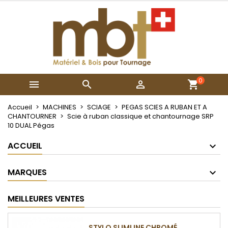
Mes listes
Créer une liste d'envies
Connexion
Créer une nouvelle liste
add_circle_outline
Vous devez être connecté pour ajouter des produits à vot
Nom de la liste d'envies
liste d'envies.
0



Annuler
Connexi
Annuler
Créer une liste d'envi
Accueil
MACHINES
SCIAGE
PEGAS SCIES A RUBAN ET A
CHANTOURNER
Scie à ruban classique et chantournage SRP
10 DUAL Pégas
ACCUEIL
MARQUES
MEILLEURES VENTES
STYLO SLIMLINE CHROMÉ