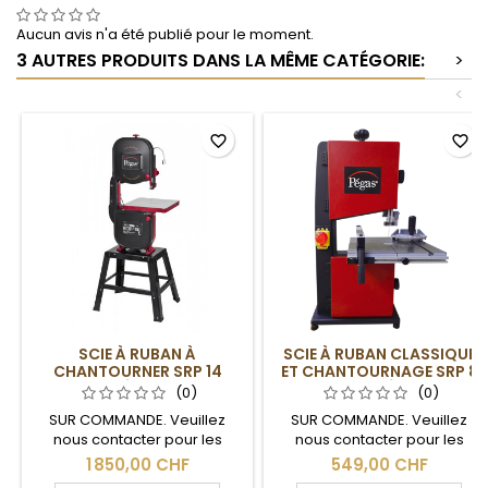
Aucun avis n'a été publié pour le moment.
3 AUTRES PRODUITS DANS LA MÊME CATÉGORIE:
>
<
favorite_border
favorite_border
SCIE À RUBAN À
SCIE À RUBAN CLASSIQUE
CHANTOURNER SRP 14
ET CHANTOURNAGE SRP 8
PÉGAS
DUAL PÉGAS
(0)
(0)
SUR COMMANDE. Veuillez
SUR COMMANDE. Veuillez
nous contacter pour les
nous contacter pour les
délais de livraison et les frais
délais de livraison et les frais
1 850,00 CHF
549,00 CHF
de port.
de port.