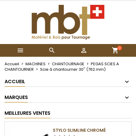
×
×
×
Mes listes
Créer une liste d'envies
Connexion
Créer une nouvelle liste
add_circle_outline
Vous devez être connecté pour ajouter des produits
Nom de la liste d'envies
à votre liste d'envies.
0



Annuler
Connexion
Annuler
Créer une liste d'envies
Accueil
MACHINES
CHANTOURNAGE
PEGAS SCIES A
CHANTOURNER
Scie à chantourner 30'' (762 mm)
ACCUEIL
MARQUES
MEILLEURES VENTES
STYLO SLIMLINE CHROMÉ