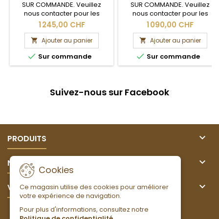
SUR COMMANDE. Veuillez
SUR COMMANDE. Veuillez
nous contacter pour les
nous contacter pour les
délais de livraison et les frais
délais de livraison et les frais
1 245,00 CHF
1 090,00 CHF
de port.
de port.
Ajouter au panier
Ajouter au panier




Sur commande
Sur commande
Suivez-nous sur Facebook

PRODUITS

NOTRE SOCIÉTÉ
Cookies

VOTRE COMPTE
Ce magasin utilise des cookies pour améliorer
votre expérience de navigation.
Pour plus d'informations, consultez notre
LETTRE D'INFORMATIONS
Politique de confidentialité
.