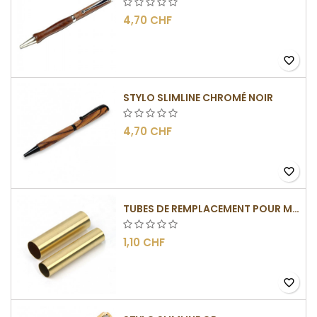
4,70 CHF
favorite_border
STYLO SLIMLINE CHROMÉ NOIR
4,70 CHF
favorite_border
TUBES DE REMPLACEMENT POUR MÉCANISME SLIMLINE
1,10 CHF
favorite_border