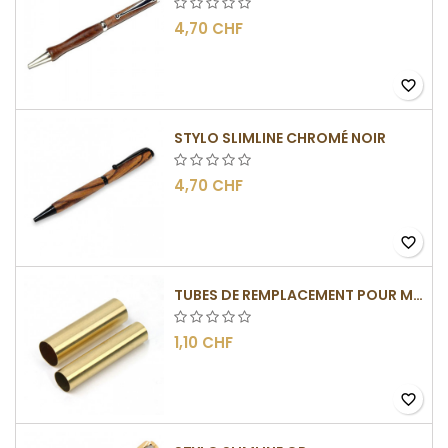
4,70 CHF
favorite_border
STYLO SLIMLINE CHROMÉ NOIR
4,70 CHF
favorite_border
TUBES DE REMPLACEMENT POUR MÉCANISME SLIMLINE
1,10 CHF
favorite_border