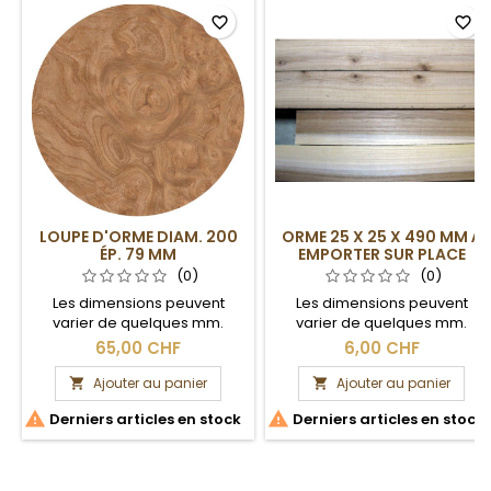
favorite_border
favorite_border
LOUPE D'ORME DIAM. 200
ORME 25 X 25 X 490 MM À
ÉP. 79 MM
EMPORTER SUR PLACE
(0)
(0)
Les dimensions peuvent
Les dimensions peuvent
varier de quelques mm.
varier de quelques mm.
Section brute.
Section brute. Ce carrelet, en
65,00 CHF
6,00 CHF
raison de sa longueur, est à
venir chercher sur place.
Ajouter au panier
Ajouter au panier




Derniers articles en stock
Derniers articles en stock