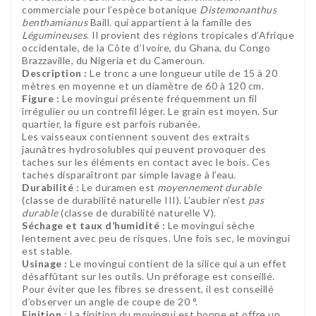
commerciale pour l’espèce botanique
Distemonanthus
benthamianus
Baill. qui appartient à la famille des
Légumineuses
. Il provient des régions tropicales d’Afrique
occidentale, de la Côte d’Ivoire, du Ghana, du Congo
Brazzaville, du Nigeria et du Cameroun.
Description :
Le tronc a une longueur utile de 15 à 20
mètres en moyenne et un diamètre de 60 à 120 cm.
Figure :
Le movingui présente fréquemment un fil
irrégulier ou un contrefil léger. Le grain est moyen. Sur
quartier, la figure est parfois rubanée.
Les vaisseaux contiennent souvent des extraits
jaunâtres hydrosolubles qui peuvent provoquer des
taches sur les éléments en contact avec le bois. Ces
taches disparaîtront par simple lavage à l’eau.
Durabilité :
Le duramen est
moyennement durable
(classe de durabilité naturelle III). L’aubier n’est
pas
durable
(classe de durabilité naturelle V).
Séchage et taux d’humidité :
Le movingui sèche
lentement avec peu de risques. Une fois sec, le movingui
est stable.
Usinage :
Le movingui contient de la silice qui a un effet
désaffûtant sur les outils. Un préforage est conseillé.
Pour éviter que les fibres se dressent, il est conseillé
d’observer un angle de coupe de 20 °.
Finition
: La finition du movingui est bonne et offre un