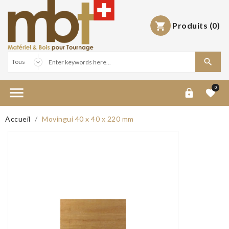
Produits
(0)



0


Accueil
Movingui 40 x 40 x 220 mm