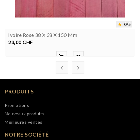
0/5

Ivoire Rose 38 X 38 X 150 Mm
23,00 CHF
Prix




PRODUITS
Promotions
Nouveaux produits
Meilleures ventes
NOTRE SOCIÉTÉ