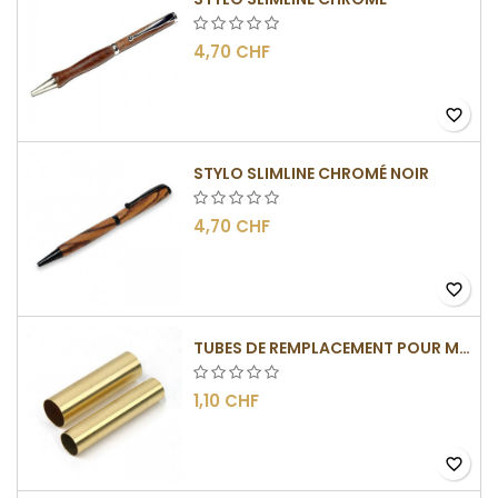
4,70 CHF
favorite_border
STYLO SLIMLINE CHROMÉ NOIR
4,70 CHF
favorite_border
TUBES DE REMPLACEMENT POUR MÉCANISME SLIMLINE
1,10 CHF
favorite_border