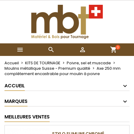
×
×
×
Mes listes
Créer une liste d'envies
Connexion
Créer une nouvelle liste
add_circle_outline
Vous devez être connecté pour ajouter des produits
Nom de la liste d'envies
à votre liste d'envies.
0



Annuler
Connexion
Annuler
Créer une liste d'envies
Accueil
KITS DE TOURNAGE
Poivre, sel et muscade
Moulins métallique Suisse - Premium qualité
Axe 250 mm
complètement encastrable pour moulin à poivre
ACCUEIL
MARQUES
MEILLEURES VENTES
STYLO SLIMLINE CHROMÉ