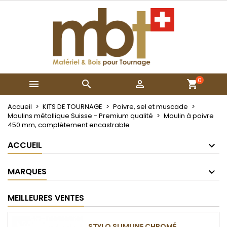
×
×
×
Mes listes
Créer une liste d'envies
Connexion
Créer une nouvelle liste
add_circle_outline
Vous devez être connecté pour ajouter des produits
Nom de la liste d'envies
à votre liste d'envies.
0



Annuler
Connexion
Annuler
Créer une liste d'envies
Accueil
KITS DE TOURNAGE
Poivre, sel et muscade
Moulins métallique Suisse - Premium qualité
Moulin à poivre
450 mm, complètement encastrable
ACCUEIL
MARQUES
MEILLEURES VENTES
STYLO SLIMLINE CHROMÉ