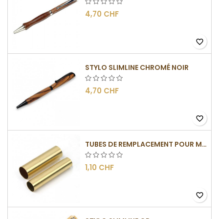
4,70 CHF
favorite_border
STYLO SLIMLINE CHROMÉ NOIR
4,70 CHF
favorite_border
TUBES DE REMPLACEMENT POUR MÉCANISME SLIMLINE
1,10 CHF
favorite_border