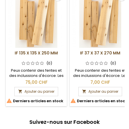
IF 135 X 135 X 250 MM
IF 37 X 37 X 270 MM
(0)
(0)
Peux contenir des fentes et
Peux contenir des fentes et
des inclussions d'écorce. Les
des inclussions d'écorce. Les
dimensions peuvent varier
dimensions peuvent varier
75,00 CHF
7,00 CHF
de quelques mm. Section
de quelques mm. Section
brute.
brute.
Ajouter au panier
Ajouter au panier




Derniers articles en stock
Derniers articles en stock
Suivez-nous sur Facebook