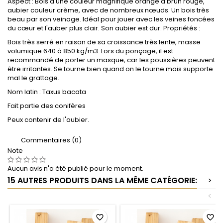
Aspect : Bois d'une couleur magnifique orange à brun rouge,
aubier couleur crème, avec de nombreux nœuds. Un bois très
beau par son veinage. Idéal pour jouer avec les veines foncées
du cœur et l'auber plus clair. Son aubier est dur. Propriétés :
Bois très serré en raison de sa croissance très lente, masse
volumique 640 à 850 kg/m3. Lors du ponçage, il est
recommandé de porter un masque, car les poussières peuvent
être irritantes. Se tourne bien quand on le tourne mais supporte
mal le grattage.
Nom latin : Taxus bacata
Fait partie des conifères
Peux contenir de l'aubier.
Commentaires (0)
Note
Aucun avis n'a été publié pour le moment.
15 AUTRES PRODUITS DANS LA MÊME CATÉGORIE:
>
<
favorite_border
favorite_border