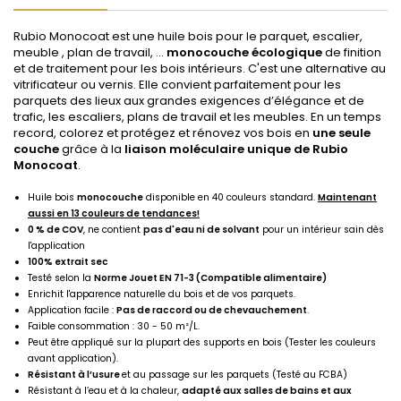
Rubio Monocoat est une huile bois pour le parquet, escalier,
meuble , plan de travail, ...
monocouche écologique
de finition
et de traitement pour les bois intérieurs. C'est une alternative au
vitrificateur ou vernis. Elle convient parfaitement pour les
parquets des lieux aux grandes exigences d’élégance et de
trafic, les escaliers, plans de travail et les meubles. En un temps
record, colorez et protégez et rénovez vos bois en
une seule
couche
grâce à la
liaison moléculaire unique de Rubio
Monocoat
.
Huile bois
monocouche
disponible en 40 couleurs standard.
Maintenant
aussi en 13 couleurs de tendances!
0 % de COV
, ne contient
pas d'eau ni de solvant
pour un intérieur sain dès
l'application
100% extrait sec
Testé selon la
Norme Jouet EN 71-3 (Compatible alimentaire)
Enrichit l'apparence naturelle du bois et de vos parquets.
Application facile :
Pas de raccord ou de chevauchement
.
Faible consommation : 30 - 50 m²/L.
Peut être appliqué sur la plupart des supports en bois (Tester les couleurs
avant application).
Résistant à l’usure
et au passage sur les parquets (Testé au FCBA)
Résistant à l’eau et à la chaleur,
adapté aux salles de bains et aux