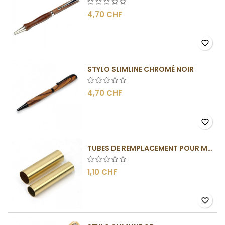
4,70 CHF
favorite_border
STYLO SLIMLINE CHROMÉ NOIR
4,70 CHF
favorite_border
TUBES DE REMPLACEMENT POUR MÉCANISME SLIMLINE
1,10 CHF
favorite_border