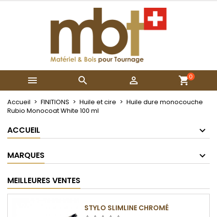
×
×
×
Mes listes
Créer une liste d'envies
Connexion
Créer une nouvelle liste
add_circle_outline
Vous devez être connecté pour ajouter des produits
Nom de la liste d'envies
à votre liste d'envies.
0



Annuler
Connexion
Annuler
Créer une liste d'envies
Accueil
FINITIONS
Huile et cire
Huile dure monocouche
Rubio Monocoat White 100 ml
ACCUEIL
MARQUES
MEILLEURES VENTES
STYLO SLIMLINE CHROMÉ