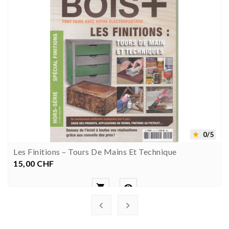
0/5

Les Finitions – Tours De Mains Et Technique
15,00 CHF
Prix



