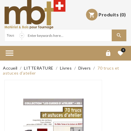
Produits
(0)



0


Accueil
LITTERATURE
Livres
Divers
70 trucs et
astuces d'atelier