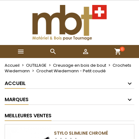
×
×
×
Mes listes
Créer une liste d'envies
Connexion
Créer une nouvelle liste
add_circle_outline
Vous devez être connecté pour ajouter des produits
Nom de la liste d'envies
à votre liste d'envies.
0



Annuler
Connexion
Annuler
Créer une liste d'envies
Accueil
OUTILLAGE
Creusage en bois de bout
Crochets
Wiedemann
Crochet Wiedemann - Petit coudé
ACCUEIL
MARQUES
MEILLEURES VENTES
STYLO SLIMLINE CHROMÉ