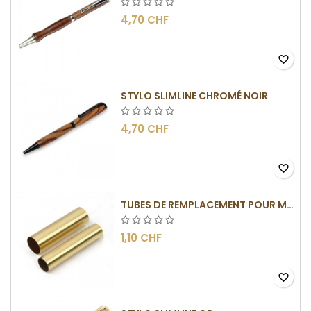
4,70 CHF
favorite_border
STYLO SLIMLINE CHROMÉ NOIR
4,70 CHF
favorite_border
TUBES DE REMPLACEMENT POUR MÉCANISME SLIMLINE
1,10 CHF
favorite_border