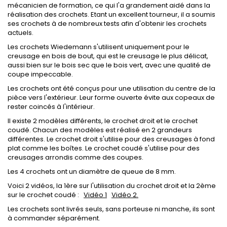
mécanicien de formation, ce qui l'a grandement aidé dans la
réalisation des crochets. Etant un excellent tourneur, il a soumis
ses crochets à de nombreux tests afin d'obtenir les crochets
actuels.
Les crochets Wiedemann s'utilisent uniquement pour le
creusage en bois de bout, qui est le creusage le plus délicat,
aussi bien sur le bois sec que le bois vert, avec une qualité de
coupe impeccable.
Les crochets ont été conçus pour une utilisation du centre de la
pièce vers l'extérieur. Leur forme ouverte évite aux copeaux de
rester coincés à l'intérieur.
Il existe 2 modèles différents, le crochet droit et le crochet
coudé. Chacun des modèles est réalisé en 2 grandeurs
différentes. Le crochet droit s'utilise pour des creusages à fond
plat comme les boîtes. Le crochet coudé s'utilise pour des
creusages arrondis comme des coupes.
Les 4 crochets ont un diamètre de queue de 8 mm.
Voici 2 vidéos, la 1ère sur l'utilisation du crochet droit et la 2ème
sur le crochet coudé :
Vidéo 1
Vidéo 2.
Les crochets sont livrés seuls, sans porteuse ni manche, ils sont
à commander séparément.