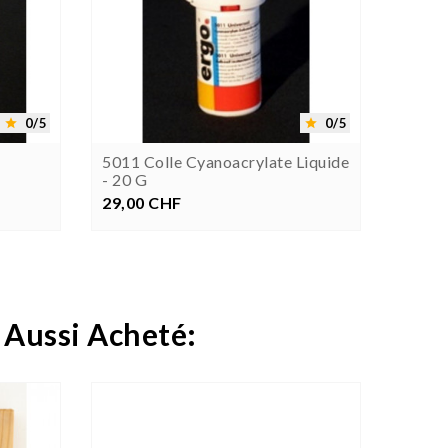


0/5
0/5


5011 Colle Cyanoacrylate Liquide
5011 
- 20 G
- 30 G
29,00 CHF
Prix
44,00
P
 Aussi Acheté:

