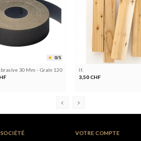




0/5

Abrasive 30 Mm - Grain 120
If.
CHF
ix
3,50 CHF
Prix


 SOCIÉTÉ
VOTRE COMPTE