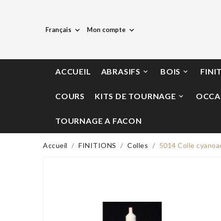
Français
Mon compte


ACCUEIL
ABRASIFS
BOIS
FINI


COURS
KITS DE TOURNAGE
OCCA

TOURNAGE A FACON
Accueil
FINITIONS
Colles
5014 Colle cyanoac
Indisponible