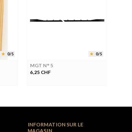


0/5
0/5


MGT N° 5
Gouge
6,25 CHF
Prix
54,00
P
INFORMATION SUR LE
MAGASIN