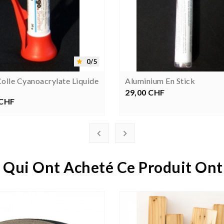




0/5

olle Cyanoacrylate Liquide
Aluminium En Stick
29,00 CHF
Prix
 CHF
rix


 Qui Ont Acheté Ce Produit Ont
