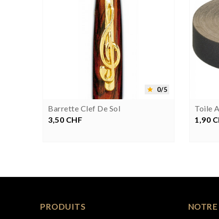


0/5
0/5


mail
Barrette Clef De Sol
Toile 
3,50 CHF
Prix
1,90 
Pr
PRODUITS
NOTRE