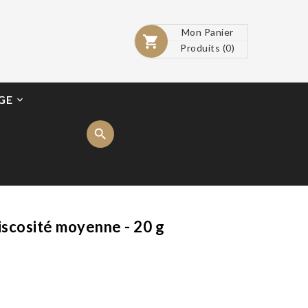
Mon Panier

Produits
(0)
GE

iscosité moyenne - 20 g