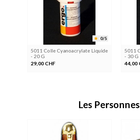


0/5
0/5


5011 Colle Cyanoacrylate Liquide
5011 C
- 20 G
- 30 G
29,00 CHF
Prix
44,00
P
Les Personnes

