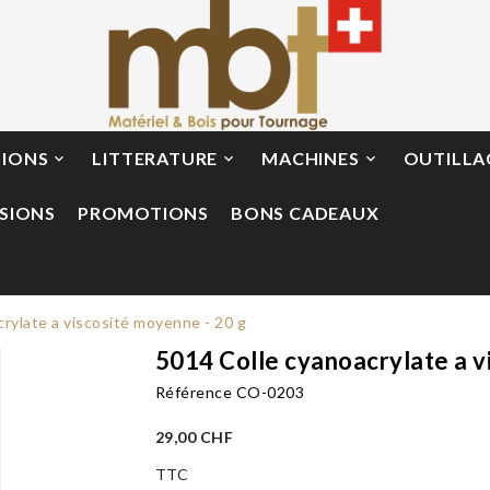
TIONS
LITTERATURE
MACHINES
OUTILLA



SIONS
PROMOTIONS
BONS CADEAUX
rylate a viscosité moyenne - 20 g
5014 Colle cyanoacrylate a v
Référence
CO-0203
29,00 CHF
TTC