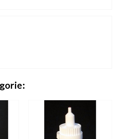
gorie:

