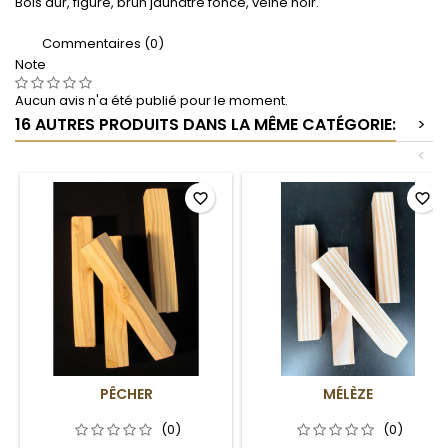
Bois dur, figuré, brun jaunâtre foncé, veiné noir.
Commentaires (0)
Note
Aucun avis n'a été publié pour le moment.
16 AUTRES PRODUITS DANS LA MÊME CATÉGORIE:
>
<
favorite_border
favorite_border
PÊCHER
MÉLÈZE
(0)
(0)