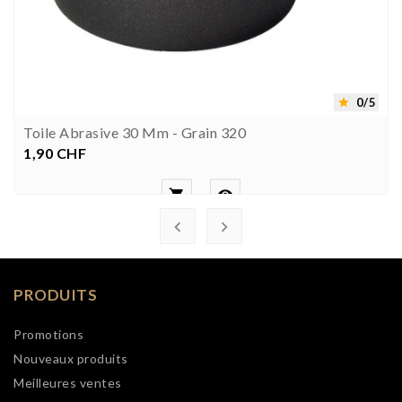
0/5

Toile Abrasive 30 Mm - Grain 320
1,90 CHF
Prix




PRODUITS
Promotions
Nouveaux produits
Meilleures ventes