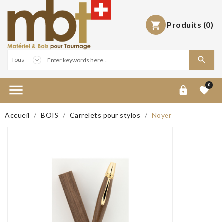
Produits
(0)



0


Accueil
BOIS
Carrelets pour stylos
Noyer