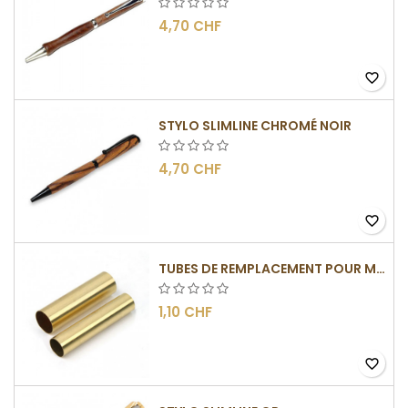
4,70 CHF
favorite_border
STYLO SLIMLINE CHROMÉ NOIR
4,70 CHF
favorite_border
TUBES DE REMPLACEMENT POUR MÉCANISME SLIMLINE
1,10 CHF
favorite_border