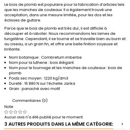
Le bois de plomb est populaire pour la fabrication d’articles tels
que les manches de couteaux. Il a également trouvé une
acceptation, dans une mesure limitée, pour les dos et les
éclisses de guitare.
Parce que le bois de plomb est très dur, il est difficile à
découper et à raboter. Nous recommandons les lames de
tungstène. Cependant, il se tourne et se travaille bien au burin et
au ciseau, a un grain fin, et offre une belle finition soyeuse et
brillante.
Nom botanique : Combretum imberbe
Nom pour la lutherie : bois élégant
Nom pour le tournage et les manches de couteaux : bois de
plomb
Poids sec moyen : 1220 kg/dm3
Dureté : 15 880 N sur l’échelle Janka
Grain : panaché avec motif
Commentaires (0)
Note
Aucun avis n'a été publié pour le moment.
3 AUTRES PRODUITS DANS LA MÊME CATÉGORIE:
>