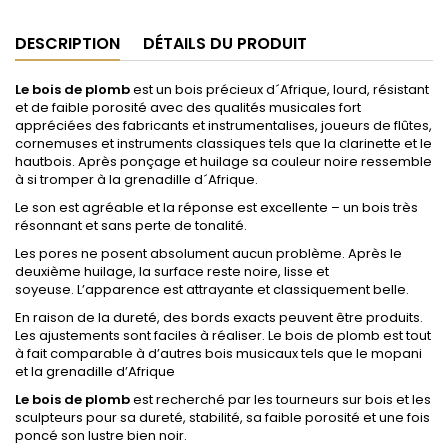
DESCRIPTION
DÉTAILS DU PRODUIT
Le bois de plomb
est un bois précieux d´Afrique, lourd, résistant
et de faible porosité avec des qualités musicales fort
appréciées des fabricants et instrumentalises, joueurs de flûtes,
cornemuses et instruments classiques tels que la clarinette et le
hautbois. Après ponçage et huilage sa couleur noire ressemble
à si tromper à la grenadille d´Afrique.
Le son est agréable et la réponse est excellente – un bois très
résonnant et sans perte de tonalité.
Les pores ne posent absolument aucun problème. Après le
deuxième huilage, la surface reste noire, lisse et
soyeuse. L’apparence est attrayante et classiquement belle.
En raison de la dureté, des bords exacts peuvent être produits.
Les ajustements sont faciles à réaliser. Le bois de plomb est tout
à fait comparable à d’autres bois musicaux tels que le mopani
et la grenadille d’Afrique
Le bois de plomb
est recherché par les tourneurs sur bois et les
sculpteurs pour sa dureté, stabilité, sa faible porosité et une fois
poncé son lustre bien noir.