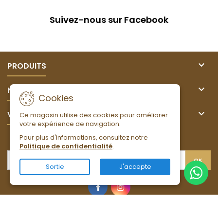
Suivez-nous sur Facebook

PRODUITS

NOTRE SOCIÉTÉ
Cookies

VOTRE COMPTE
Ce magasin utilise des cookies pour améliorer
votre expérience de navigation.
Pour plus d'informations, consultez notre
LETTRE D'INFORMATIONS
Politique de confidentialité
.
Sortie
J'accepte
Facebook
Instagram
© Copyright 2026 MBT. Tous droits réservés.