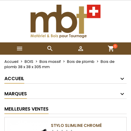
×
×
×
Mes listes
Créer une liste d'envies
Connexion
Créer une nouvelle liste
add_circle_outline
Vous devez être connecté pour ajouter des produits
Nom de la liste d'envies
à votre liste d'envies.
0



Annuler
Connexion
Annuler
Créer une liste d'envies
Accueil
BOIS
Bois massif
Bois de plomb
Bois de
plomb 38 x 38 x 305 mm
ACCUEIL
MARQUES
MEILLEURES VENTES
STYLO SLIMLINE CHROMÉ