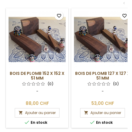
<
favorite_border
favorite_border
BOIS DE PLOMB 152 X 152 X
BOIS DE PLOMB 127 X 127 X
51 MM
51 MM
(0)
(0)
-
-
88,00 CHF
53,00 CHF
Ajouter au panier
Ajouter au panier




En stock
En stock