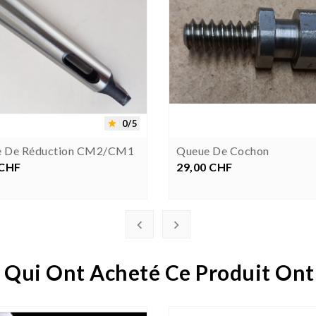




0/5

le De Réduction CM2/CM1
Queue De Cochon
 CHF
rix
29,00 CHF
Prix


 Qui Ont Acheté Ce Produit Ont