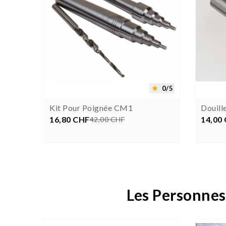


0/5
0/5


3/CM2
Kit Pour Poignée CM1
Douil
16,80 CHF
Prix
Prix
14,00
P
42,00 CHF
Les Personnes