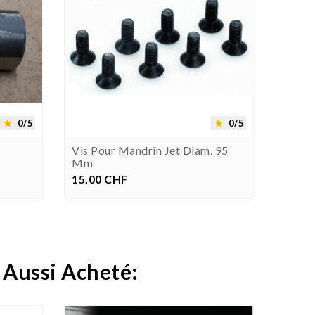


0/5
0/5


Vis Pour Mandrin Jet Diam. 95
Vis P
Mm
Mm
15,00 CHF
Prix
10,00
P
 Aussi Acheté: