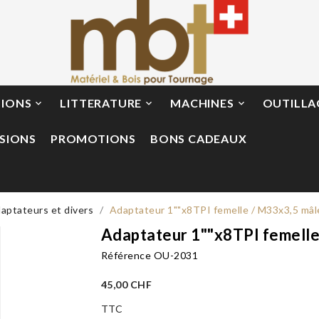
TIONS
LITTERATURE
MACHINES
OUTILLA



SIONS
PROMOTIONS
BONS CADEAUX
aptateurs et divers
Adaptateur 1""x8TPI femelle / M33x3,5 mâl
Adaptateur 1""x8TPI femelle
Référence
OU-2031
45,00 CHF
TTC