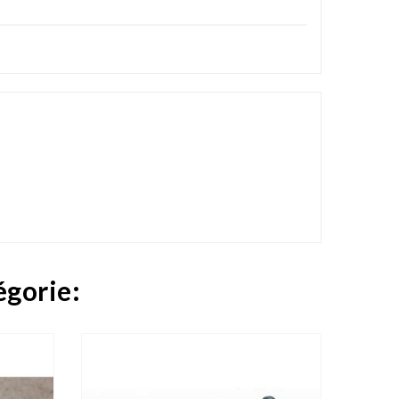
égorie:

