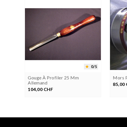




0/5
0/5


06 Mm)
Gouge À Profiler 25 Mm
Mors P
Allemand
85,00
P
104,00 CHF
Prix