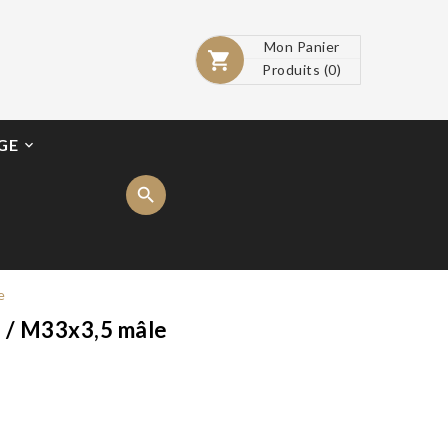
Mon Panier

Produits
(0)
GE

e
 / M33x3,5 mâle