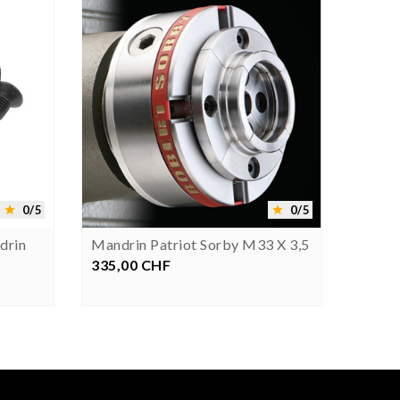




0/5
0/5


drin
Mandrin Patriot Sorby M33 X 3,5
Mandr
335,00 CHF
Prix
640,0