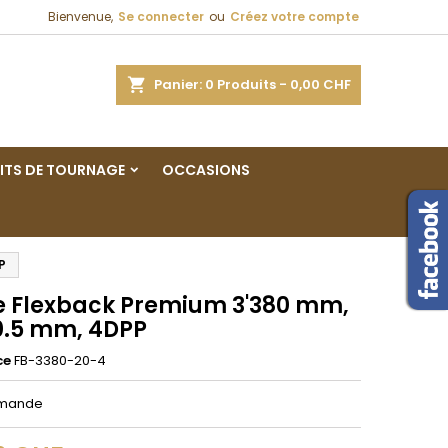
Bienvenue,
Se connecter
ou
Créez votre compte
×
×
×
ercher
Panier
0
Produits -
0,00 CHF
ITS DE TOURNAGE
OCCASIONS
n
s
P
 Flexback Premium 3'380 mm,
 0.5 mm, 4DPP
ce
FB-3380-20-4
mmande