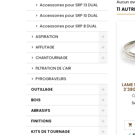
Aucun avi
Accessoires pour SRP 13 DUAL
11 AUT
Accessoires pour SRP 10 DUAL
Accessoires pour SRP 8 DUAL
ASPIRATION
Toggle
AFFUTAGE
Toggle
CHANTOURNAGE
Toggle
FILTRATION DE L'AIR
PYROGRAVEURS
LAME 
OUTILLAGE
3'380
Toggle
BOIS
S
Toggle
ABRASIFS
Toggle
FINITIONS

Toggle
KITS DE TOURNAGE

S