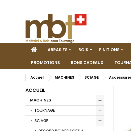
M
C
C
add_circle_outline
Vo
No
d'e
ACCUEIL
ABRASIFS
BOIS
FINITIONS
PROMOTIONS
BONS CADEAUX
TOURNA
Accueil
MACHINES
SCIAGE
Accessoire
ACCUEIL
MACHINES
Toggle
TOURNAGE
Toggle
SCIAGE
Toggle
RECORD POWER SCIES A