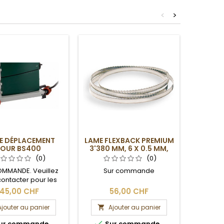
<
>
DE DÉPLACEMENT
LAME FLEXBACK PREMIUM
LAME S
OUR BS400
3'380 MM, 6 X 0.5 MM,
3'380 
6DPP
(0)
(0)
MMANDE. Veuillez
Sur commande
Su
ontacter pour les
de livraison et les
145,00 CHF
56,00 CHF
frais de port.
Ajouter au panier
Ajouter au panier
A




ur commande
Sur commande
Su