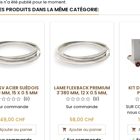
s n'a été publié pour le moment.
RES PRODUITS DANS LA MÊME CATÉGORIE:
SV ACIER SUÉDOIS
LAME FLEXBACK PREMIUM
KIT 
 MM, 15 X 0.5 MM
3'380 MM, 12 X 0.5 MM,
P
4DPP
(0)
(0)
ur commande
Sur commande
SUR CO
nous c
délais 
49,00 CHF
58,00 CHF
Ajouter au panier
Ajouter au panier




ur commande
Sur commande
S