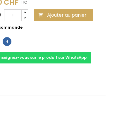
0 CHF
TTC
Ajouter au panier
é

 commande
Partager
nseignez-vous sur le produit sur WhatsApp