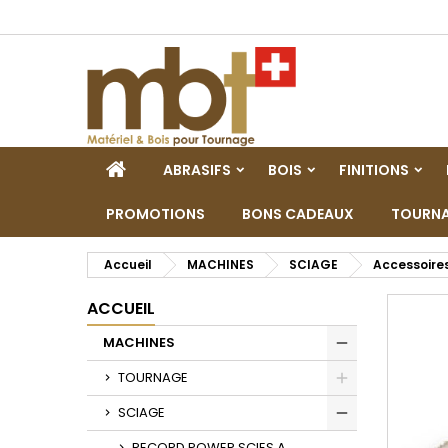
M
C
C
add_circle_outline
Vo
No
d'e
ACCUEIL
ABRASIFS
BOIS
FINITIONS
PROMOTIONS
BONS CADEAUX
TOURNA
Accueil
MACHINES
SCIAGE
Accessoire
ACCUEIL
MACHINES
Toggle
TOURNAGE
Toggle
SCIAGE
Toggle
RECORD POWER SCIES A