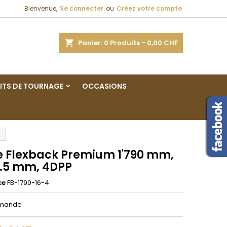
Bienvenue,
Se connecter
ou
Créez votre compte
×
×
×
ercher
Panier
0
Produits -
0,00 CHF
ITS DE TOURNAGE
OCCASIONS
n
s
 Flexback Premium 1'790 mm,
 0.5 mm, 4DPP
ce
FB-1790-16-4
mmande