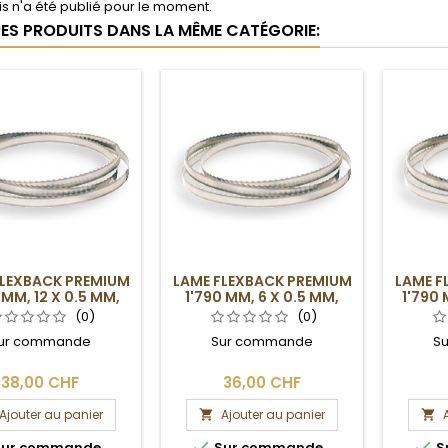
s n'a été publié pour le moment.
RES PRODUITS DANS LA MÊME CATÉGORIE:
FLEXBACK PREMIUM
LAME FLEXBACK PREMIUM
LAME F
 MM, 12 X 0.5 MM,
1'790 MM, 6 X 0.5 MM,
1'790 
4DPP
6DPP
(0)
(0)
ur commande
Sur commande
S
38,00 CHF
36,00 CHF
Ajouter au panier
Ajouter au panier




ur commande
Sur commande
S