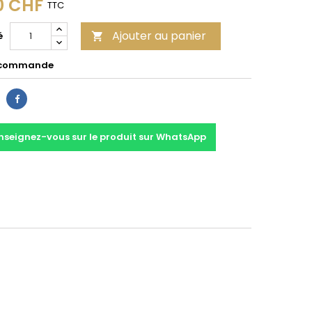
0 CHF
TTC
Ajouter au panier
é

 commande
Partager
nseignez-vous sur le produit sur WhatsApp