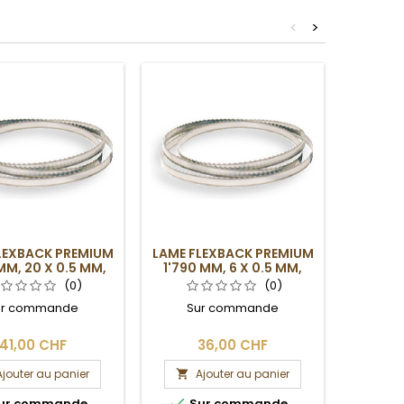
<
>
LEXBACK PREMIUM
LAME FLEXBACK PREMIUM
PIEDS
MM, 20 X 0.5 MM,
1'790 MM, 6 X 0.5 MM,
4DPP
4DPP
(0)
(0)
ur commande
Sur commande
SUR CO
nous c
délais 
41,00 CHF
36,00 CHF
1
f
Ajouter au panier
Ajouter au panier
A




ur commande
Sur commande
Su