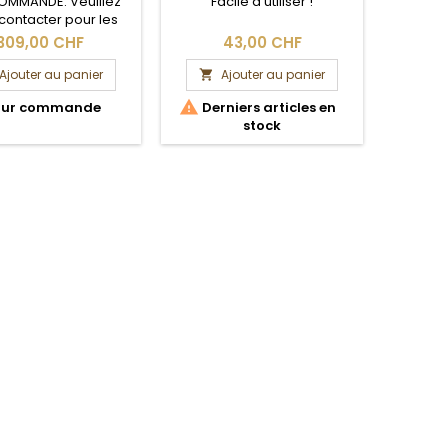
OMMANDE. Veuillez
Facile à utiliser !
contacter pour les
 de livraison et les
309,00 CHF
43,00 CHF
frais de port.
Ajouter au panier
Ajouter au panier


ur commande
Derniers articles en
stock