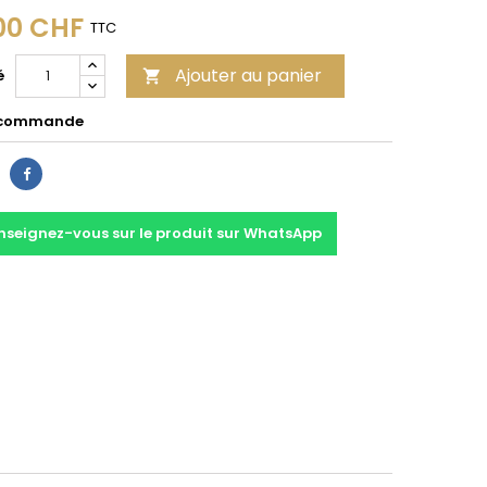
00 CHF
TTC
Ajouter au panier
é

 commande
Partager
nseignez-vous sur le produit sur WhatsApp