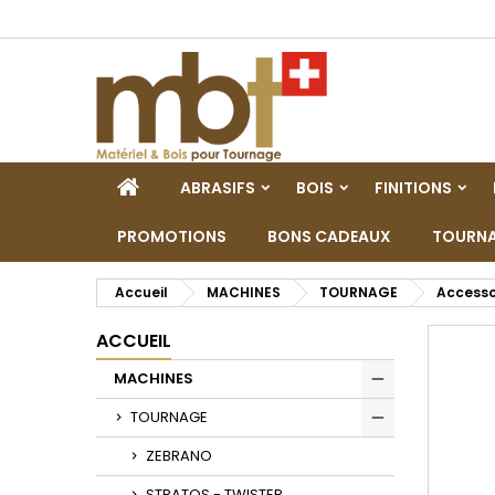
M
C
C
add_circle_outline
Vo
No
d'e
ACCUEIL
ABRASIFS
BOIS
FINITIONS
PROMOTIONS
BONS CADEAUX
TOURNA
Accueil
MACHINES
TOURNAGE
Accesso
ACCUEIL
MACHINES
Toggle
TOURNAGE
Toggle
ZEBRANO
STRATOS - TWISTER