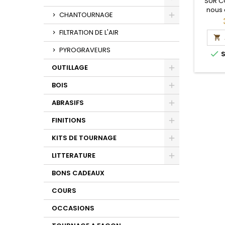
SUR C
nous 
Toggle
CHANTOURNAGE
délais
Toggle
FILTRATION DE L'AIR

PYROGRAVEURS

S
OUTILLAGE
Toggle
BOIS
Toggle
ABRASIFS
Toggle
FINITIONS
Toggle
KITS DE TOURNAGE
Toggle
LITTERATURE
Toggle
BONS CADEAUX
COURS
OCCASIONS