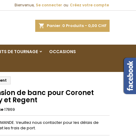
Bienvenue,
Se connecter
ou
Créez votre compte
×
×
×
ercher
Panier
0
Produits -
0,00 CHF
ITS DE TOURNAGE
OCCASIONS
n
s
gent
nsion de banc pour Coronet
y et Regent
ce
17869
ANDE. Veuillez nous contacter pour les délais de
et les frais de port.